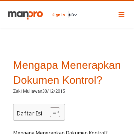
Skip
to
Sign in
🌐
ID
content
Mengapa Menerapkan
Dokumen Kontrol?
Zaki Muliawan
30/12/2015
Daftar Isi
Mengapa Menerapkan Dokumen Kontrol?