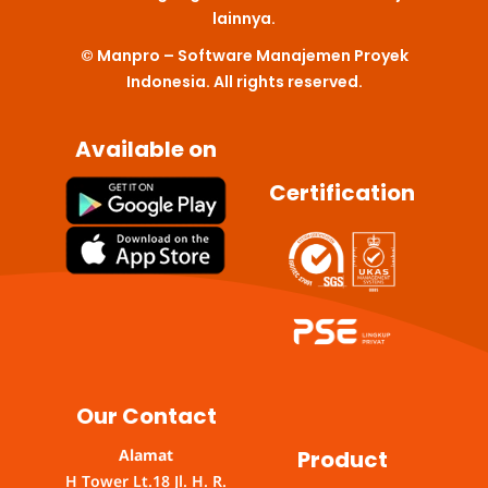
k
a
n
p
lainnya.
m
© Manpro – Software Manajemen Proyek
Indonesia. All rights reserved.
Available on
Certification
Our Contact
Product
Alamat
H Tower Lt.18 Jl. H. R.