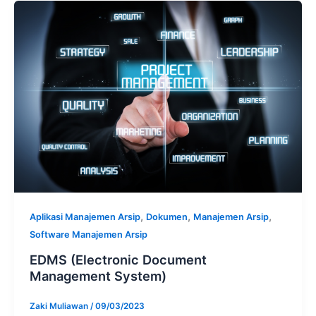
,
,
,
Aplikasi Manajemen Arsip
Dokumen
Manajemen Arsip
Software Manajemen Arsip
EDMS (Electronic Document
Management System)
Zaki Muliawan
/
09/03/2023