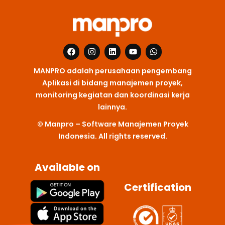
F
I
L
Y
W
a
n
i
o
h
c
s
n
u
a
MANPRO adalah perusahaan pengembang
e
t
k
t
t
b
a
e
u
s
Aplikasi di bidang manajemen proyek,
o
g
d
b
a
monitoring kegiatan dan koordinasi kerja
o
r
i
e
p
k
a
n
p
lainnya.
m
© Manpro – Software Manajemen Proyek
Indonesia. All rights reserved.
Available on
Certification