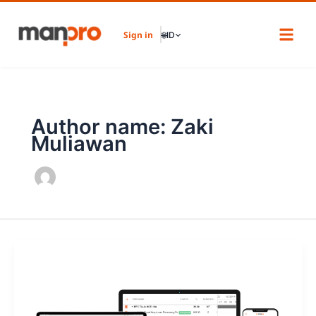
Skip
to
Sign in
🌐
ID
content
Author name: Zaki
Muliawan