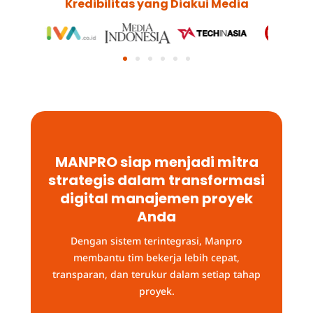
Kredibilitas yang Diakui Media
MANPRO siap menjadi mitra
strategis dalam transformasi
digital manajemen proyek
Anda
Dengan sistem terintegrasi, Manpro
membantu tim bekerja lebih cepat,
transparan, dan terukur dalam setiap tahap
proyek.