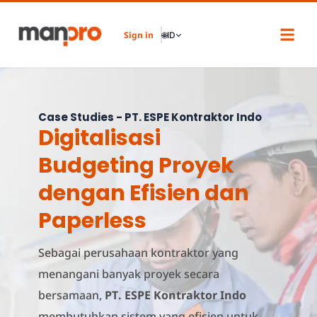
Skip
to
Sign in
🌐
ID
content
Case Studies - PT. ESPE Kontraktor Indo
Digitalisasi
Budgeting Proyek
dengan Efisien dan
Paperless
Sebagai perusahaan kontraktor yang
menangani banyak proyek secara
bersamaan,
PT. ESPE Kontraktor Indo
membutuhkan sistem yang efisien untuk