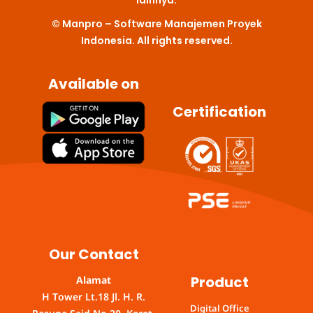
m
© Manpro – Software Manajemen Proyek
Indonesia. All rights reserved.
Available on
Certification
Our Contact
Product
Alamat
H Tower Lt.18 Jl. H. R.
Digital Office