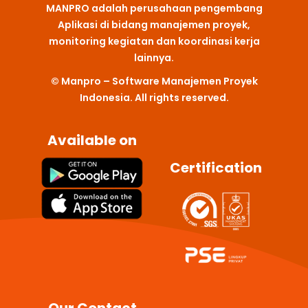
MANPRO adalah perusahaan pengembang
e
t
k
t
t
b
a
e
u
s
Aplikasi di bidang manajemen proyek,
o
g
d
b
a
monitoring kegiatan dan koordinasi kerja
o
r
i
e
p
k
a
n
p
lainnya.
m
© Manpro – Software Manajemen Proyek
Indonesia. All rights reserved.
Available on
Certification