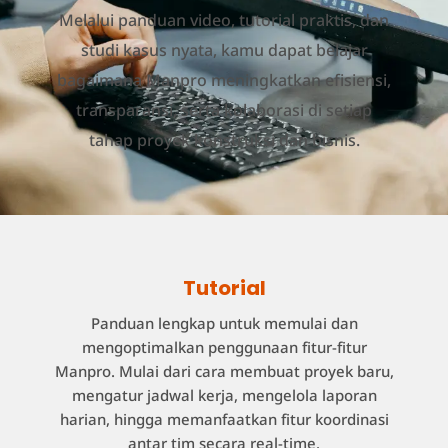
Melalui panduan video, tutorial praktis, dan
studi kasus nyata, kamu dapat belajar
bagaimana Manpro meningkatkan efisiensi,
transparansi, serta kolaborasi di setiap
tahap proyek konstruksi dan bisnis.
Tutorial
Panduan lengkap untuk memulai dan
mengoptimalkan penggunaan fitur-fitur
Manpro. Mulai dari cara membuat proyek baru,
mengatur jadwal kerja, mengelola laporan
harian, hingga memanfaatkan fitur koordinasi
antar tim secara real-time.