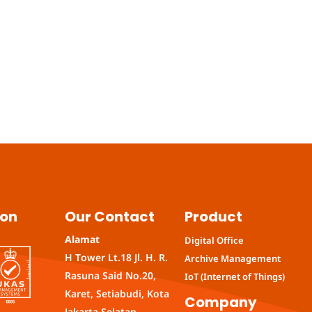
ion
Our Contact
Product
Alamat
Digital Office
H Tower Lt.18 Jl. H. R.
Archive Management
Rasuna Said No.20,
IoT (Internet of Things)
Karet, Setiabudi, Kota
Company
Jakarta Selatan