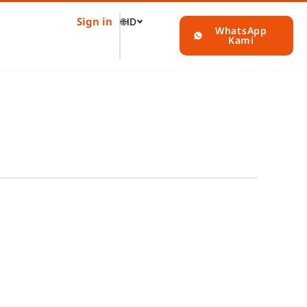
Sign in
🌐
ID
WhatsApp
Kami