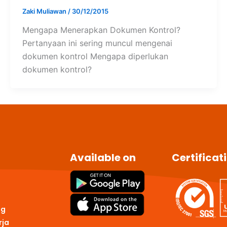
Zaki Muliawan
/
30/12/2015
Mengapa Menerapkan Dokumen Kontrol?
Pertanyaan ini sering muncul mengenai
dokumen kontrol Mengapa diperlukan
dokumen kontrol?
Available on
Certificat
ng
rja