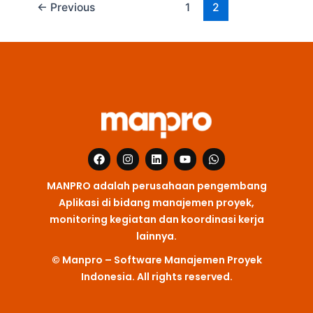
←
Previous
1
2
F
I
L
Y
W
a
n
i
o
h
c
s
n
u
a
MANPRO adalah perusahaan pengembang
e
t
k
t
t
b
a
e
u
s
Aplikasi di bidang manajemen proyek,
o
g
d
b
a
monitoring kegiatan dan koordinasi kerja
o
r
i
e
p
k
a
n
p
lainnya.
m
© Manpro – Software Manajemen Proyek
Indonesia. All rights reserved.