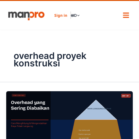
Skip
to
Sign in
🌐
ID
content
overhead proyek
konstruksi