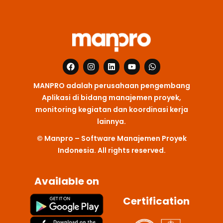
F
I
L
Y
W
a
n
i
o
h
c
s
n
u
a
MANPRO adalah perusahaan pengembang
e
t
k
t
t
b
a
e
u
s
Aplikasi di bidang manajemen proyek,
o
g
d
b
a
monitoring kegiatan dan koordinasi kerja
o
r
i
e
p
k
a
n
p
lainnya.
m
© Manpro – Software Manajemen Proyek
Indonesia. All rights reserved.
Available on
Certification