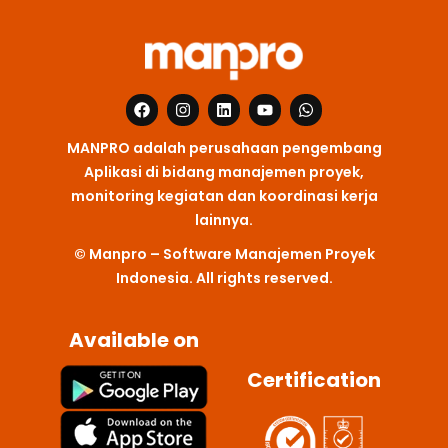
F
I
L
Y
W
a
n
i
o
h
c
s
n
u
a
MANPRO adalah perusahaan pengembang
e
t
k
t
t
b
a
e
u
s
Aplikasi di bidang manajemen proyek,
o
g
d
b
a
monitoring kegiatan dan koordinasi kerja
o
r
i
e
p
k
a
n
p
lainnya.
m
© Manpro – Software Manajemen Proyek
Indonesia. All rights reserved.
Available on
Certification