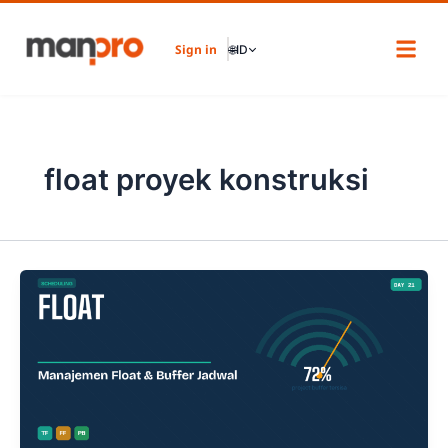
Skip
to
Sign in
🌐
ID
content
float proyek konstruksi