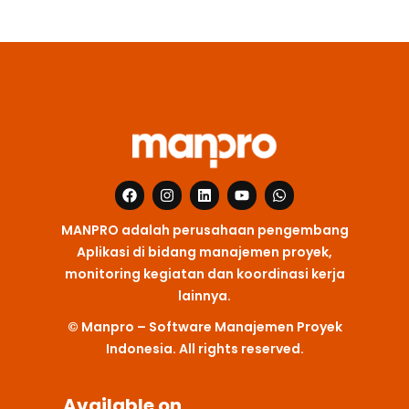
F
I
L
Y
W
a
n
i
o
h
c
s
n
u
a
MANPRO adalah perusahaan pengembang
e
t
k
t
t
b
a
e
u
s
Aplikasi di bidang manajemen proyek,
o
g
d
b
a
monitoring kegiatan dan koordinasi kerja
o
r
i
e
p
k
a
n
p
lainnya.
m
© Manpro – Software Manajemen Proyek
Indonesia. All rights reserved.
Available on