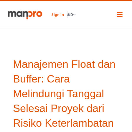
Skip
to
Sign in
🌐
ID
content
Manajemen Float dan
Buffer: Cara
Melindungi Tanggal
Selesai Proyek dari
Risiko Keterlambatan