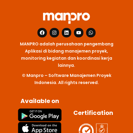
F
I
L
Y
W
a
n
i
o
h
c
s
n
u
a
MANPRO adalah perusahaan pengembang
e
t
k
t
t
b
a
e
u
s
Aplikasi di bidang manajemen proyek,
o
g
d
b
a
monitoring kegiatan dan koordinasi kerja
o
r
i
e
p
k
a
n
p
lainnya.
m
© Manpro – Software Manajemen Proyek
Indonesia. All rights reserved.
Available on
Certification