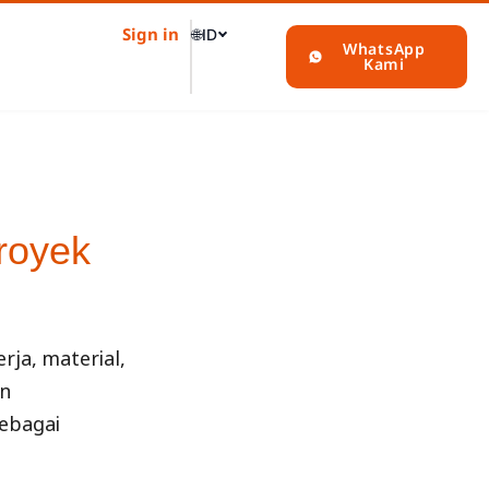
Sign in
🌐
ID
WhatsApp
Kami
royek
rja, material,
an
ebagai