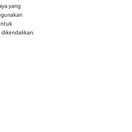
aya yang
digunakan
untuk
dikendalikan.