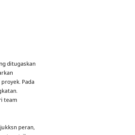
ng ditugaskan
arkan
 proyek. Pada
gkatan.
i team
jukksn peran,