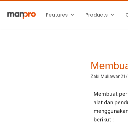
Skip
to
Features
Products
content
Membuat
Zaki Muliawan
21/
Membuat perin
alat dan pend
menggunakan b
berikut :