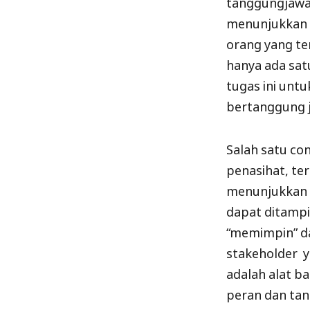
tanggungjawab
menunjukkan 
orang yang te
hanya ada sat
tugas ini unt
bertanggung j
Salah satu co
penasihat, te
menunjukkan p
dapat ditampi
“memimpin” d
stakeholder y
adalah alat b
peran dan tan