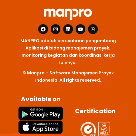
F
I
L
Y
W
a
n
i
o
h
c
s
n
u
a
MANPRO adalah perusahaan pengembang
e
t
k
t
t
b
a
e
u
s
Aplikasi di bidang manajemen proyek,
o
g
d
b
a
monitoring kegiatan dan koordinasi kerja
o
r
i
e
p
k
a
n
p
lainnya.
m
© Manpro – Software Manajemen Proyek
Indonesia. All rights reserved.
Available on
Certification