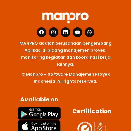
F
I
L
Y
W
a
n
i
o
h
c
s
n
u
a
MANPRO adalah perusahaan pengembang
e
t
k
t
t
b
a
e
u
s
Aplikasi di bidang manajemen proyek,
o
g
d
b
a
monitoring kegiatan dan koordinasi kerja
o
r
i
e
p
k
a
n
p
lainnya.
m
© Manpro – Software Manajemen Proyek
Indonesia. All rights reserved.
Available on
Certification