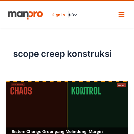
Skip
to
Sign in
🌐
ID
content
scope creep konstruksi