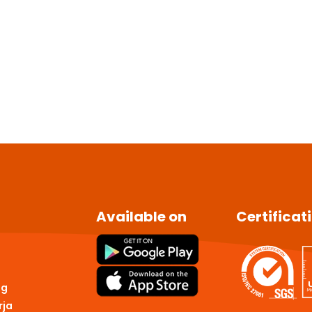
Available on
Certificat
ng
rja