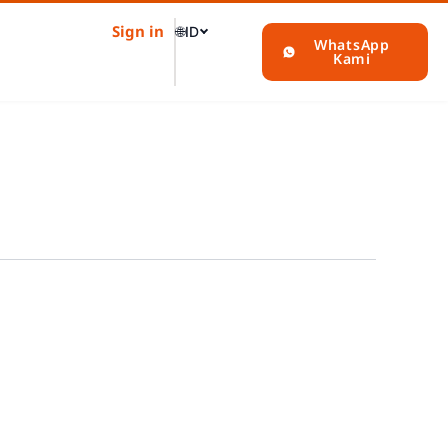
Sign in
🌐
ID
WhatsApp
Kami