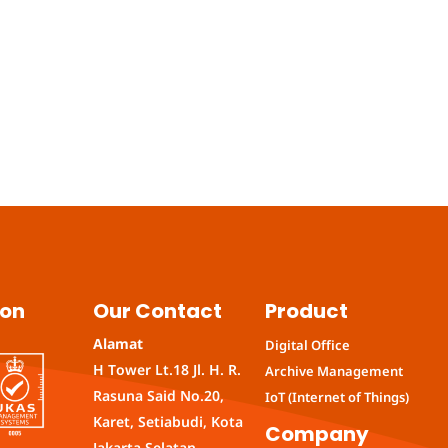
ion
Our Contact
Product
Alamat
Digital Office
H Tower Lt.18 Jl. H. R.
Archive Management
Rasuna Said No.20,
IoT (Internet of Things)
Karet, Setiabudi, Kota
Company
Jakarta Selatan