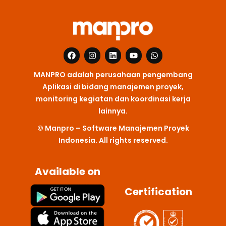
F
I
L
Y
W
a
n
i
o
h
c
s
n
u
a
MANPRO adalah perusahaan pengembang
e
t
k
t
t
b
a
e
u
s
Aplikasi di bidang manajemen proyek,
o
g
d
b
a
monitoring kegiatan dan koordinasi kerja
o
r
i
e
p
k
a
n
p
lainnya.
m
© Manpro – Software Manajemen Proyek
Indonesia. All rights reserved.
Available on
Certification