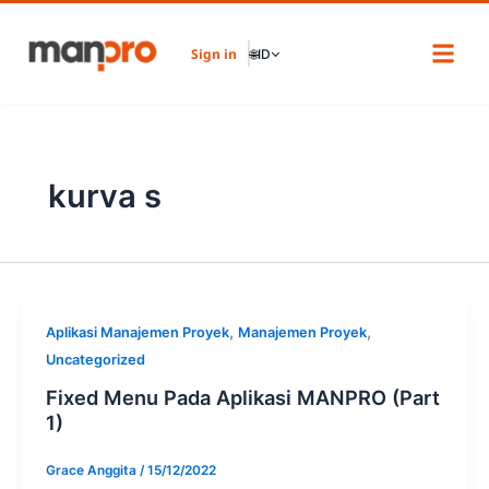
Skip
to
Sign in
🌐
ID
content
kurva s
,
,
Aplikasi Manajemen Proyek
Manajemen Proyek
Uncategorized
Fixed Menu Pada Aplikasi MANPRO (Part
1)
Grace Anggita
/
15/12/2022