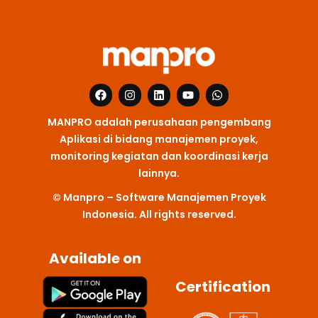
F
I
L
Y
W
a
n
i
o
h
c
s
n
u
a
MANPRO adalah perusahaan pengembang
e
t
k
t
t
b
a
e
u
s
Aplikasi di bidang manajemen proyek,
o
g
d
b
a
monitoring kegiatan dan koordinasi kerja
o
r
i
e
p
k
a
n
p
lainnya.
m
© Manpro – Software Manajemen Proyek
Indonesia. All rights reserved.
Available on
Certification