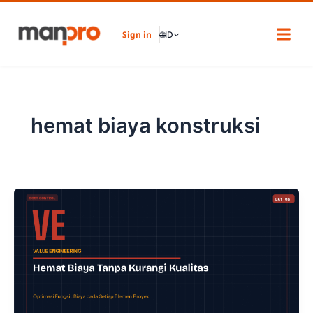
Skip
to
Sign in
🌐
ID
content
hemat biaya konstruksi