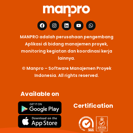
F
I
L
Y
W
a
n
i
o
h
c
s
n
u
a
MANPRO adalah perusahaan pengembang
e
t
k
t
t
b
a
e
u
s
Aplikasi di bidang manajemen proyek,
o
g
d
b
a
monitoring kegiatan dan koordinasi kerja
o
r
i
e
p
k
a
n
p
lainnya.
m
© Manpro – Software Manajemen Proyek
Indonesia. All rights reserved.
Available on
Certification