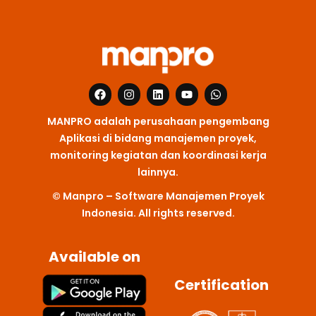
F
I
L
Y
W
a
n
i
o
h
c
s
n
u
a
MANPRO adalah perusahaan pengembang
e
t
k
t
t
b
a
e
u
s
Aplikasi di bidang manajemen proyek,
o
g
d
b
a
monitoring kegiatan dan koordinasi kerja
o
r
i
e
p
k
a
n
p
lainnya.
m
© Manpro – Software Manajemen Proyek
Indonesia. All rights reserved.
Available on
Certification