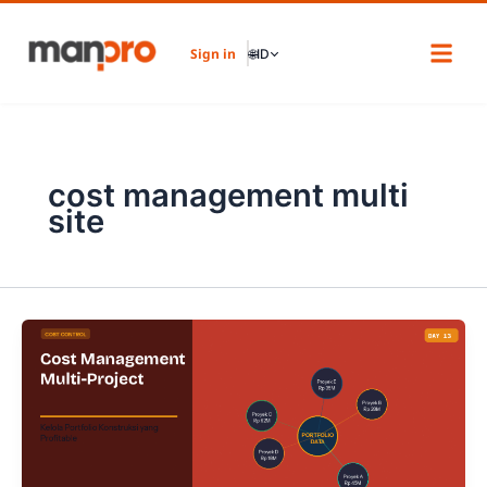
Skip
to
Sign in
🌐
ID
content
cost management multi
site