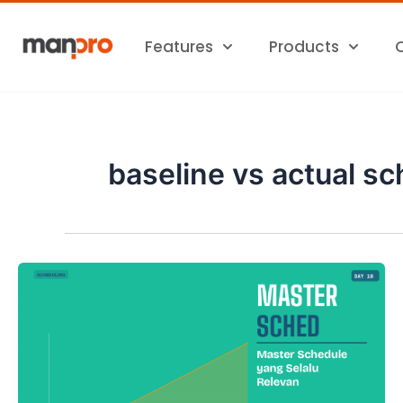
Skip
to
Features
Products
content
baseline vs actual s