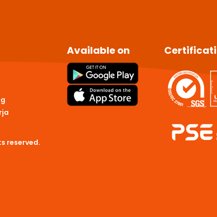
Available on
Certificat
ng
rja
s reserved.