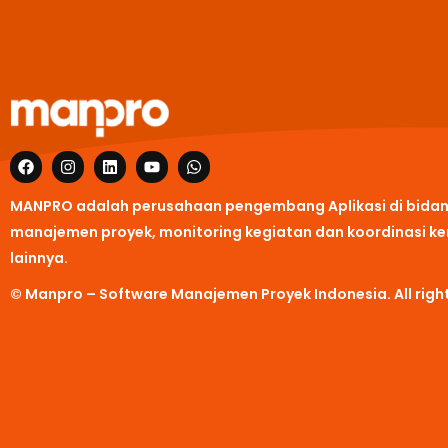
F
I
L
Y
W
a
n
i
o
h
c
s
n
u
a
MANPRO adalah perusahaan pengembang Aplikasi di bida
e
t
k
t
t
b
a
e
u
s
manajemen proyek, monitoring kegiatan dan koordinasi ke
o
g
d
b
a
o
r
i
e
p
lainnya.
k
a
n
p
m
© Manpro – Software Manajemen Proyek Indonesia. All right