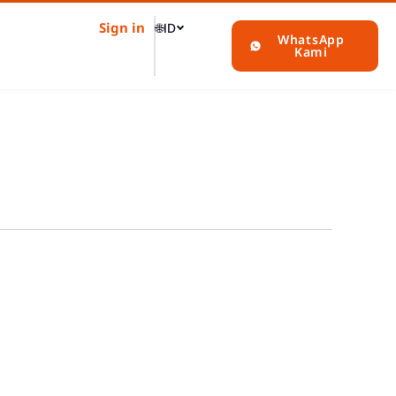
Sign in
🌐
ID
WhatsApp
Kami