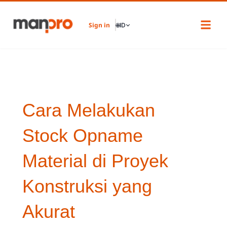
Skip
to
Sign in
🌐
ID
content
Cara Melakukan
Stock Opname
Material di Proyek
Konstruksi yang
Akurat