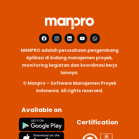
F
I
L
Y
W
a
n
i
o
h
c
s
n
u
a
MANPRO adalah perusahaan pengembang
e
t
k
t
t
b
a
e
u
s
Aplikasi di bidang manajemen proyek,
o
g
d
b
a
monitoring kegiatan dan koordinasi kerja
o
r
i
e
p
k
a
n
p
lainnya.
m
© Manpro – Software Manajemen Proyek
Indonesia. All rights reserved.
Available on
Certification