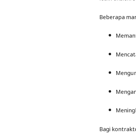
Beberapa manf
Memanta
Mencata
Mengura
Mengamb
Meningk
Bagi kontrak