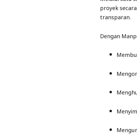
proyek secara 
transparan.
Dengan Manpr
Membuat
Mengont
Menghub
Menyimp
Mengura