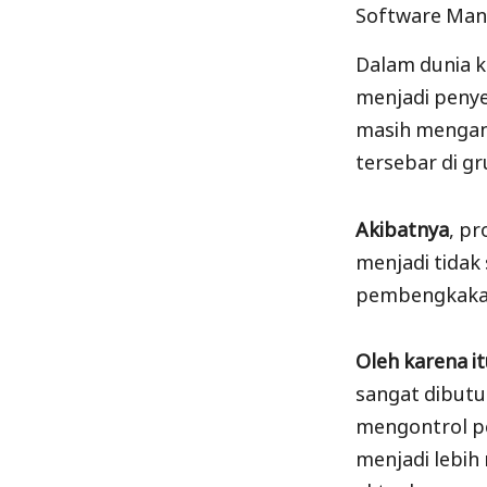
Software Man
Dalam dunia k
menjadi peny
masih mengan
tersebar di gr
Akibatnya
, pr
menjadi tidak
pembengkakan
Oleh karena i
sangat dibutu
mengontrol pe
menjadi lebih