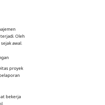
najemen
terjadi. Oleh
 sejak awal.
ngan
itas proyek
 pelaporan
at bekerja
l.