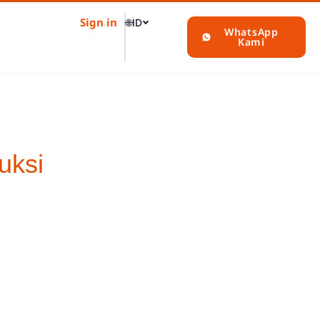
Sign in
🌐
ID
WhatsApp
Kami
uksi