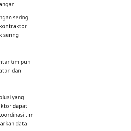
pangan
ngan sering
 kontraktor
k sering
antar tim pun
batan dan
olusi yang
aktor dapat
 koordinasi tim
sarkan data