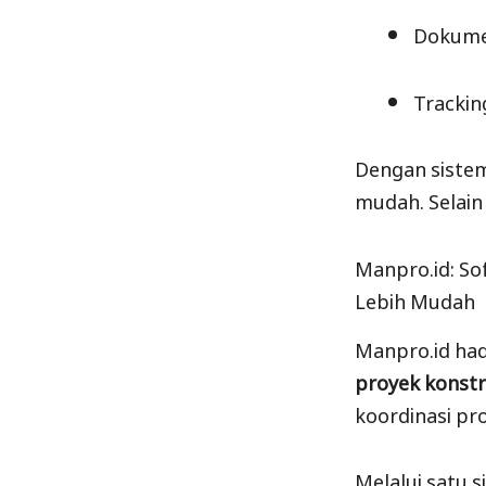
Dokumen
Trackin
Dengan sistem
mudah. Selain
Manpro.id: S
Lebih Mudah
Manpro.id had
proyek konstr
koordinasi pr
Melalui satu 