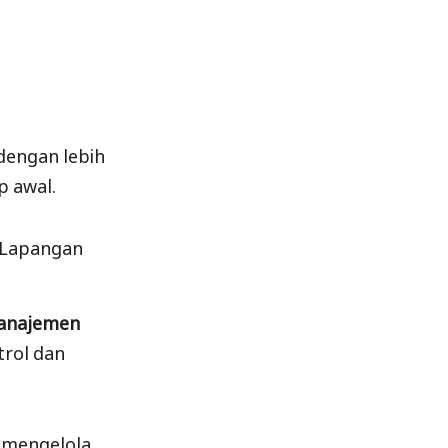
dengan lebih
p awal.
 Lapangan
manajemen
trol dan
r mengelola