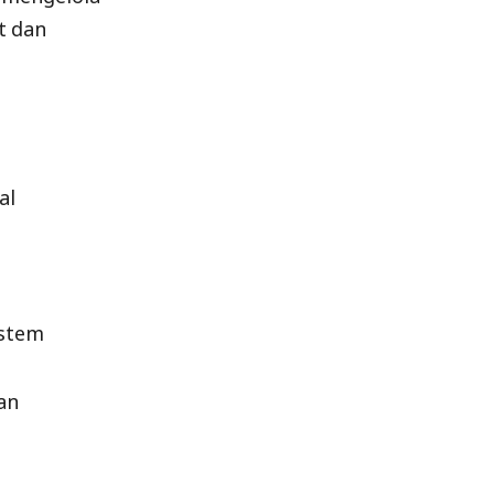
at dan
al
istem
an