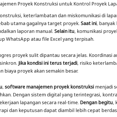
ajemen Proyek Konstruksi untuk Kontrol Proyek La
onstruksi, keterlambatan dan miskomunikasi di lapa
ebab utama gagalnya target proyek.
Saat ini
, banyak
dalkan laporan manual.
Selain itu
, komunikasi proye
up WhatsApp atau file Excel yang terpisah.
ogres proyek sulit dipantau secara jelas. Koordinasi 
 sinkron.
Jika kondisi ini terus terjadi
, risiko keterlam
 biaya proyek akan semakin besar.
tu
,
software manajemen proyek konstruksi
menjadi s
hkan. Dengan sistem digital yang terintegrasi, kontr
kerjaan lapangan secara real-time.
Dengan begitu
,
 rapi dan keputusan dapat diambil lebih cepat berda