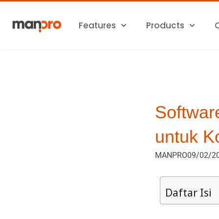
Skip
to
Features
Products
content
Softwar
untuk K
MANPRO
09/02/2
Daftar Isi