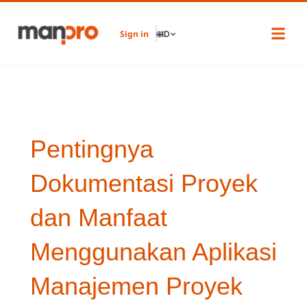
Skip
to
Sign in
🌐
ID
content
Pentingnya
Dokumentasi Proyek
dan Manfaat
Menggunakan Aplikasi
Manajemen Proyek