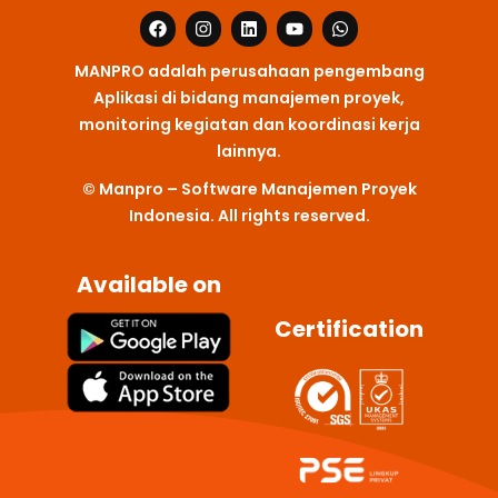
F
I
L
Y
W
a
n
i
o
h
c
s
n
u
a
MANPRO adalah perusahaan pengembang
e
t
k
t
t
b
a
e
u
s
Aplikasi di bidang manajemen proyek,
o
g
d
b
a
monitoring kegiatan dan koordinasi kerja
o
r
i
e
p
k
a
n
p
lainnya.
m
© Manpro – Software Manajemen Proyek
Indonesia. All rights reserved.
Available on
Certification