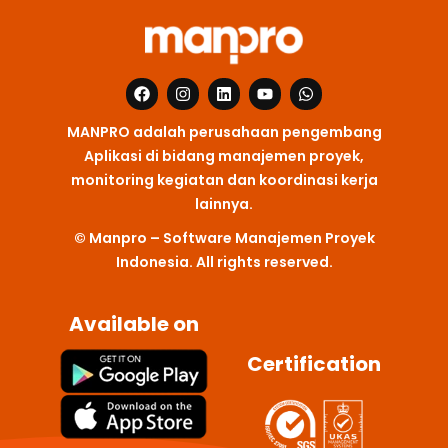
F
I
L
Y
W
a
n
i
o
h
c
s
n
u
a
MANPRO adalah perusahaan pengembang
e
t
k
t
t
b
a
e
u
s
Aplikasi di bidang manajemen proyek,
o
g
d
b
a
monitoring kegiatan dan koordinasi kerja
o
r
i
e
p
k
a
n
p
lainnya.
m
© Manpro – Software Manajemen Proyek
Indonesia. All rights reserved.
Available on
Certification