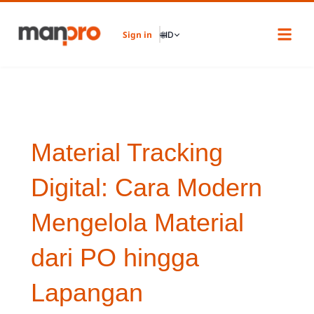
Skip
to
Sign in
🌐
ID
content
Material Tracking
Digital: Cara Modern
Mengelola Material
dari PO hingga
Lapangan