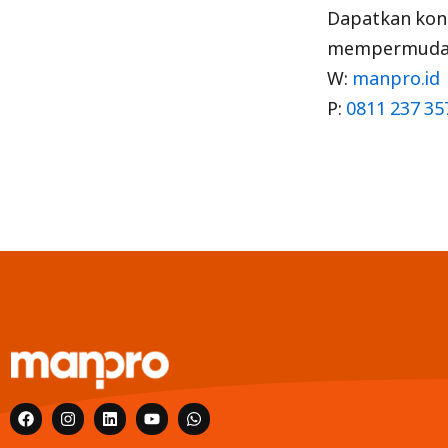
Dapatkan kons
mempermudah 
W:
manpro.id
P:
0811 237 35
F
I
L
Y
W
a
n
i
o
h
c
s
n
u
a