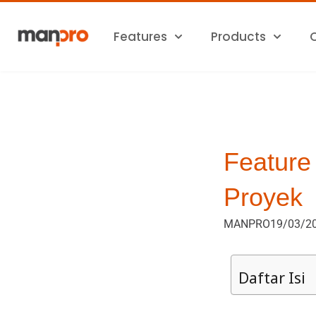
Skip
to
Features
Products
content
Feature
Proyek
MANPRO
19/03/2
Daftar Isi