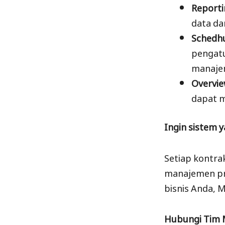
Reporti
data da
Schedhu
pengatu
manaje
Overvie
dapat 
Ingin sistem y
Setiap kontrak
manajemen pr
bisnis Anda, M
Hubungi Tim 