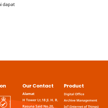
i dapat
ion
Our Contact
Product
Alamat
Digital Office
H Tower Lt.18 Jl. H. R.
Archive Management
Rasuna Said No.20,
IoT (Internet of Things)