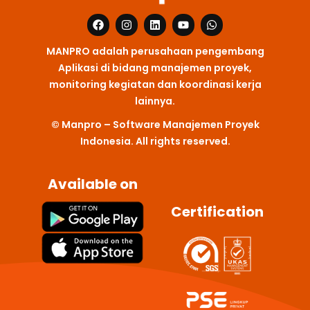
F
I
L
Y
W
a
n
i
o
h
c
s
n
u
a
MANPRO adalah perusahaan pengembang
e
t
k
t
t
b
a
e
u
s
Aplikasi di bidang manajemen proyek,
o
g
d
b
a
monitoring kegiatan dan koordinasi kerja
o
r
i
e
p
k
a
n
p
lainnya.
m
© Manpro – Software Manajemen Proyek
Indonesia. All rights reserved.
Available on
Certification