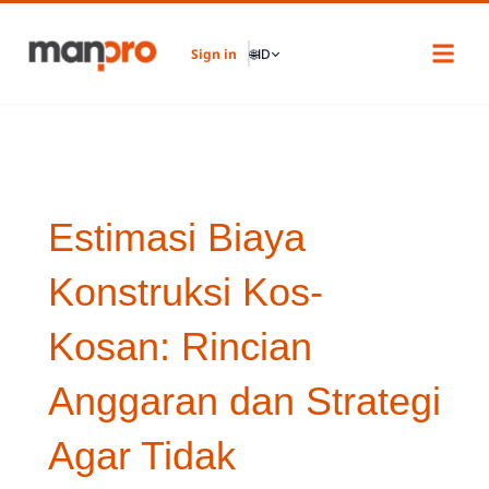
Skip
to
Sign in
🌐
ID
content
Estimasi Biaya
Konstruksi Kos-
Kosan: Rincian
Anggaran dan Strategi
Agar Tidak