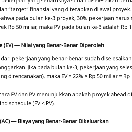
alah “target” finansial yang ditetapkan di awal proyek.
hwa pada bulan ke-3 proyek, 30% pekerjaan harus s
oyek Rp 50 miliar, maka PV pada bulan ke-3 adalah Rp 15
e (EV) — Nilai yang Benar-Benar Diperoleh
ai dari pekerjaan yang benar-benar sudah diselesaika
anggarkan. Jika pada bulan ke-3, pekerjaan yang sele
g direncanakan), maka EV = 22% × Rp 50 miliar = Rp 1
ara EV dan PV menunjukkan apakah proyek ahead of
ind schedule (EV < PV).
t (AC) — Biaya yang Benar-Benar Dikeluarkan