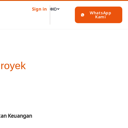
Sign in
🌐
ID
WhatsApp
Kami
royek
tan Keuangan