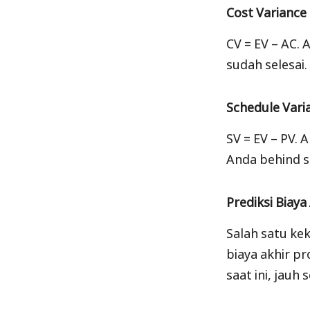
Cost Variance 
CV = EV – AC.
sudah selesai
Schedule Varia
SV = EV – PV. 
Anda behind s
Prediksi Biay
Salah satu k
biaya akhir p
saat ini, jauh