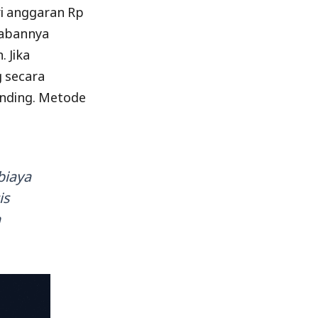
ri anggaran Rp
wabannya
 Jika
 secara
pending. Metode
biaya
is
h