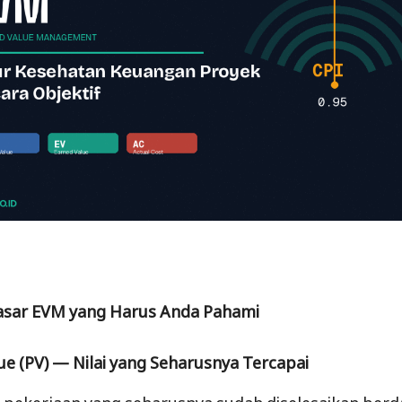
Dasar EVM yang Harus Anda Pahami
ue (PV) — Nilai yang Seharusnya Tercapai
ai pekerjaan yang seharusnya sudah diselesaikan ber