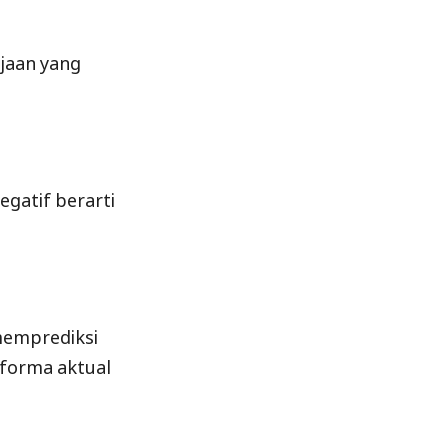
rjaan yang
egatif berarti
memprediksi
rforma aktual