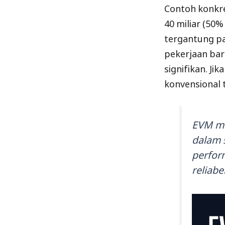
Contoh konkre
40 miliar (50
tergantung pa
pekerjaan bar
signifikan. Ji
konvensional 
EVM me
dalam 
perform
reliabel