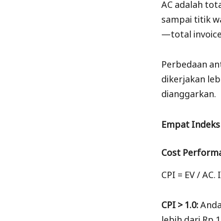
AC adalah tot
sampai titik 
—total invoic
Perbedaan ant
dikerjakan leb
dianggarkan.
Empat Indeks
Cost Performa
CPI = EV / AC.
CPI > 1.0:
Anda
lebih dari Rp 1