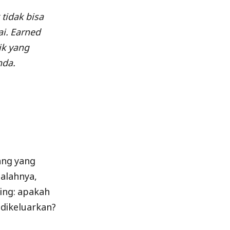
tidak bisa
i. Earned
ik yang
nda.
ang yang
salahnya,
ing: apakah
dikeluarkan?