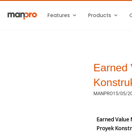
Skip
to
Features
Products
content
Earned 
Konstru
MANPRO
15/05/2
Earned Value
Proyek Konstr