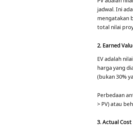
jadwal. Ini ad
mengatakan ba
total nilai pr
2. Earned Valu
EV adalah nil
harga yang di
(bukan 30% yan
Perbedaan ant
> PV) atau beh
3. Actual Cos