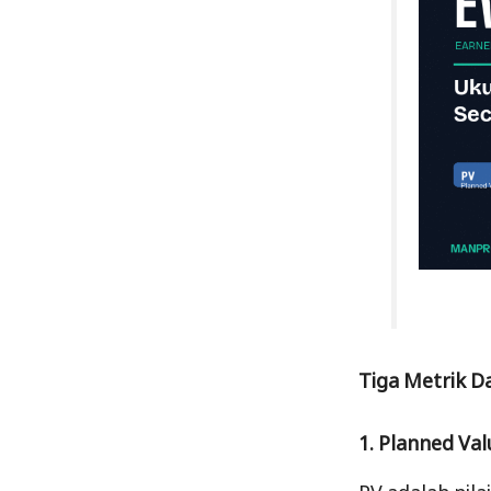
Tiga Metrik 
1. Planned Val
PV adalah nil