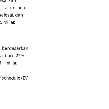
 Jika rencana
elesai, dan
 miliar.
n, berdasarkan
sai baru 22%
1 miliar.
 schedule (EV