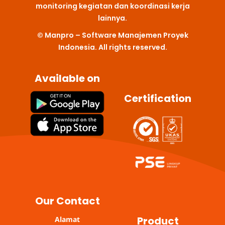
monitoring kegiatan dan koordinasi kerja
o
r
i
e
p
k
a
n
p
lainnya.
m
© Manpro – Software Manajemen Proyek
Indonesia. All rights reserved.
Available on
Certification
Our Contact
Product
Alamat