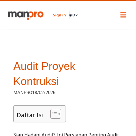
Skip
to
Sign in
🌐
ID
content
Audit Proyek
Kontruksi
MANPRO
18/02/2026
Daftar Isi
Siap Hadapi Audit? Ini Persiapan Penting Audit