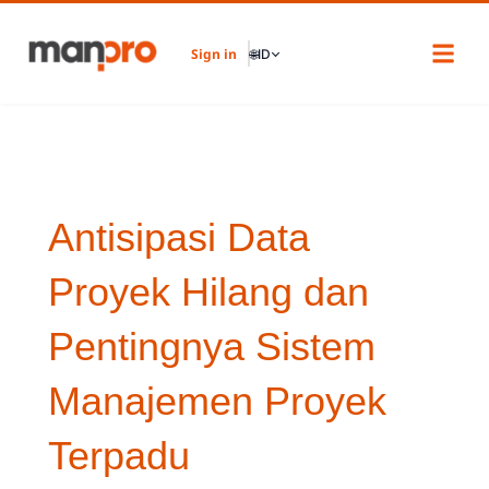
Skip
to
Sign in
🌐
ID
content
Antisipasi Data
Proyek Hilang dan
Pentingnya Sistem
Manajemen Proyek
Terpadu