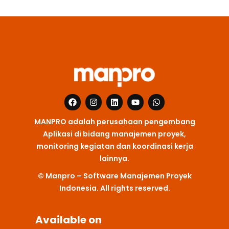
F
I
L
Y
W
a
n
i
o
h
c
s
n
u
a
MANPRO adalah perusahaan pengembang
e
t
k
t
t
b
a
e
u
s
Aplikasi di bidang manajemen proyek,
o
g
d
b
a
monitoring kegiatan dan koordinasi kerja
o
r
i
e
p
k
a
n
p
lainnya.
m
© Manpro – Software Manajemen Proyek
Indonesia. All rights reserved.
Available on