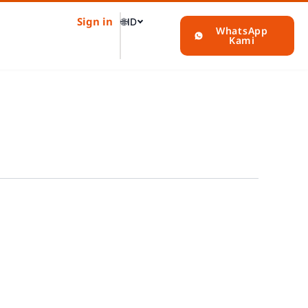
Sign in
🌐
ID
WhatsApp
Kami