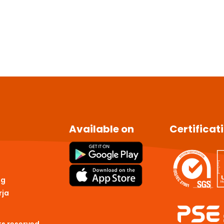
Available on
Certificat
ng
rja